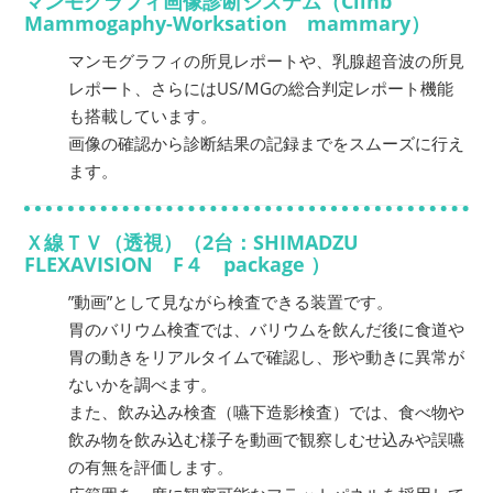
マンモグラフィ画像診断システム（Clinb
Mammogaphy-Worksation mammary）
マンモグラフィの所見レポートや、乳腺超音波の所見
レポート、さらにはUS/MGの総合判定レポート機能
も搭載しています。
画像の確認から診断結果の記録までをスムーズに行え
ます。
Ｘ線ＴＶ（透視）（2台：SHIMADZU
FLEXAVISION F４ package ）
”動画”として見ながら検査できる装置です。
胃のバリウム検査では、バリウムを飲んだ後に食道や
胃の動きをリアルタイムで確認し、形や動きに異常が
ないかを調べます。
また、飲み込み検査（嚥下造影検査）では、食べ物や
飲み物を飲み込む様子を動画で観察しむせ込みや誤嚥
の有無を評価します。