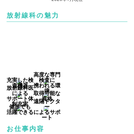
放射線科の魅力
高度な専門
充実した検
検査に
査機器
携われる環
放射線科医
境
による
取得可能な
サポート体
資格
遠隔ドクタ
制充実
健診でも
ー
活躍できる
によるサポ
ート
お仕事内容