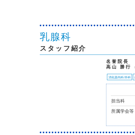
乳腺科
スタッフ紹介
名誉院長
高山 勝行
消化器内科/外科
担当科
所属学会等