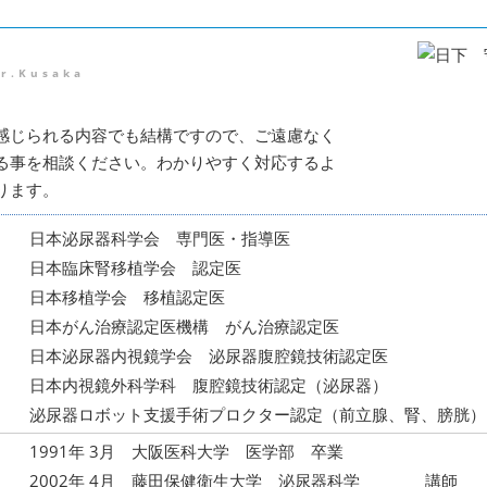
r.Kusaka
感じられる内容でも結構ですので、ご遠慮なく
る事を相談ください。わかりやすく対応するよ
ります。
日本泌尿器科学会 専門医・指導医
日本臨床腎移植学会 認定医
日本移植学会 移植認定医
日本がん治療認定医機構 がん治療認定医
日本泌尿器内視鏡学会 泌尿器腹腔鏡技術認定医
日本内視鏡外科学科 腹腔鏡技術認定（泌尿器）
泌尿器ロボット支援手術プロクター認定（前立腺、腎、膀胱）
1991年 3月 大阪医科大学 医学部 卒業
2002年 4月 藤田保健衛生大学 泌尿器科学 講師