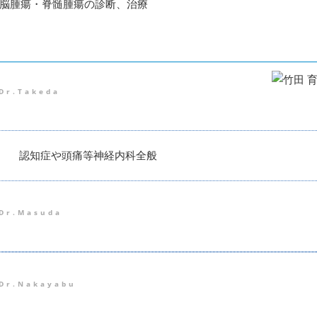
脳腫瘍・脊髄腫瘍の診断、治療
Dr.Takeda
認知症や頭痛等神経内科全般
Dr.Masuda
Dr.Nakayabu