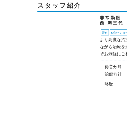
スタッフ紹介
非常勤医
西 満三代
眼科
健診センタ
より高度な治
ながら治療を
ぞお気軽にご
得意分野
治療方針
略歴