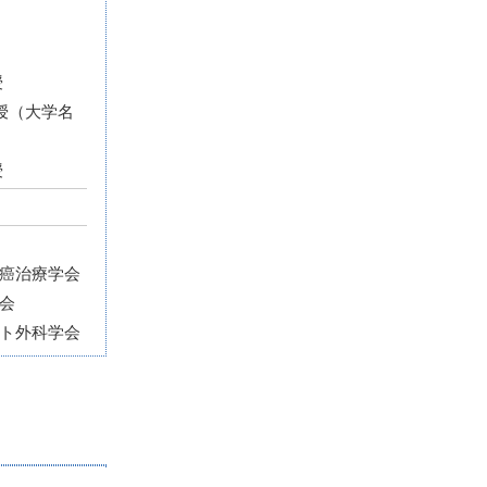
授
授（大学名
授
癌治療学会
会
ト外科学会