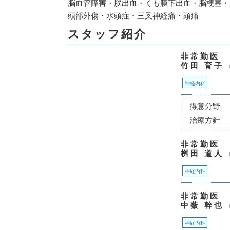
脳血管障害・脳出血・くも膜下出血・脳梗塞・
頭部外傷・水頭症・三叉神経痛・頭痛
スタッフ紹介
非常勤医
竹田 育子
神経内科
得意分野
治療方針
非常勤医
桝田 道人
神経内科
非常勤医
中薮 幹也
神経内科