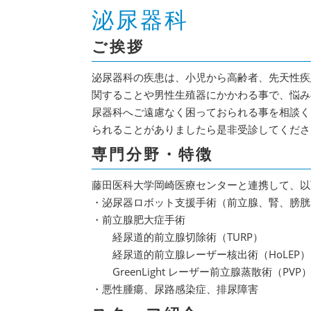
泌尿器科
ご挨拶
泌尿器科の疾患は、小児から高齢者、先天性疾
関することや男性生殖器にかかわる事で、悩み
尿器科へご遠慮なく困っておられる事を相談く
られることがありましたら是非受診してくださ
専門分野・特徴
藤田医科大学岡崎医療センターと連携して、以
・泌尿器ロボット支援手術（前立腺、腎、膀胱
・前立腺肥大症手術
経尿道的前立腺切除術（TURP）
経尿道的前立腺レーザー核出術（HoLEP）
GreenLight レーザー前立腺蒸散術（PVP
・悪性腫瘍、尿路感染症、排尿障害