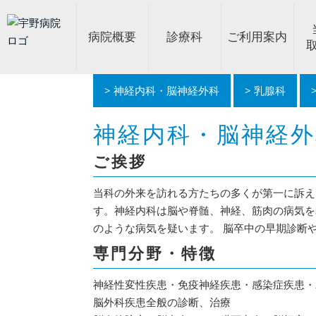
NEW
病院概要
診療科
ご利用案内
神経内科・脳神経外科
乳腺科
病院概要
診療科
ご利用案内
当院の取り組み
部門案内
健診センター
採用情報
トピックス
院外薬局の方へ
ご挨拶
外来診療表
外来案内
身体的拘束最小化に
看護部
健診センター
採用トップ
メディア掲載
薬局の方へ
病院概要
介護
入院案内
内科・総
職員イン
リハビ
人間ド
広報誌
当
リハビリテーション
リハビリ見学のご案
糖尿病療養指導士
臨床検査科
認知症検査
診療放射
摂
神経内科・脳神経外
バイオ後続品使用体
ご挨拶
当科の外来を訪れる方たちの多くが第一に訴え
す。神経内科は脳や脊髄、神経、筋肉の病気を
のような病気を疑います。 脳卒中の早期診断
専門分野・特徴
神経性変性疾患・免疫神経疾患・感染症疾患・
脳外科疾患全般の診断、治療