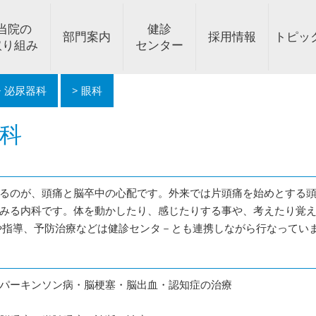
当院の
健診
部門案内
採用情報
トピッ
取り組み
センター
泌尿器科
眼科
関する指針
合診療科
タビュー
リテーション
ック
すこやか
院の方針
医療相談・入退院支援センター
脳ドック
沿革
消化器科・内視鏡科・肛門科
働く環境・福利厚生
新着情報
PNS
医療相談・入退院支援センター
医療設備
ユマニチュード
肺ドック
まごころ通信
海外からの受け入れ
消化器ドック
当院へのアクセス
教育体制
肝炎コーディネーター
医療トピックス
糖尿病内科・内
心臓ドック
薬剤部
oversea w
病院
地域
婦
栄
科
内
線科
食嚥下
皮膚科
快適な医療環境づくり
神経内科・脳神経外科
外来腫瘍化学療法の指針
乳腺科
泌尿器科
眼科
科
制
救急時医療情報取得
遠隔電子処方箋活用
地域支援・
るのが、頭痛と脳卒中の心配です。外来では片頭痛を始めとする
みる内科です。体を動かしたり、感じたりする事や、考えたり覚
や指導、予防治療などは健診センタ－とも連携しながら行なってい
パーキンソン病・脳梗塞・脳出血・認知症の治療