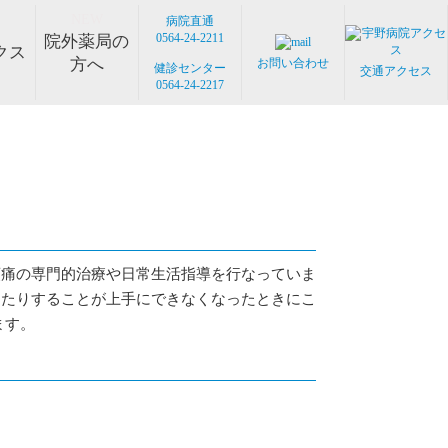
NEW
病院直通
0564-24-2211
院外薬局の
クス
方へ
お問い合わせ
健診センター
交通アクセス
0564-24-2217
分泌科
eb
へよくある質問Ｑ＆Ａ
連携医療機関
人科ドック
養科
身体拘束ゼロ
メディカルサポートセンター
循環器内科
骨ドック
ノーリフティングポリシー
整形外科・リウマチ科
敷地内禁煙のお願い
がん検診・遺伝子検査
抗がん剤プロトコル
訪問診療
専門外来
サイバー攻撃への対策
医薬品供給対応体制
頭痛の専門的治療や日常生活指導を行なっていま
えたりすることが上手にできなくなったときにこ
ます。