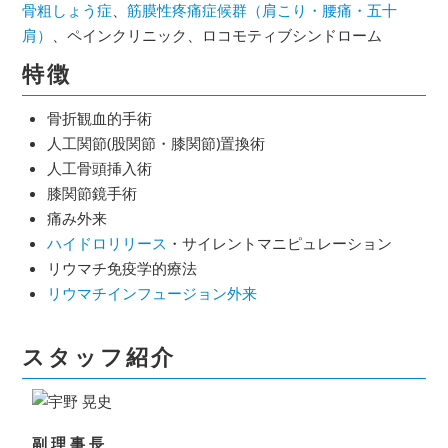
骨粗しょう症
、
筋膜性疼痛症候群（肩こり・腰痛・五十
肩）
、ペインクリニック、ロコモティブシンドローム
特徴
骨折観血的手術
人工関節(股関節・膝関節)置換術
人工骨頭挿入術
膝関節鏡手術
痛み外来
ハイドロリリース
・サイレントマニピュレーション
リウマチ免疫学的療法
リウマチインフュージョン外来
スタッフ紹介
副理事長