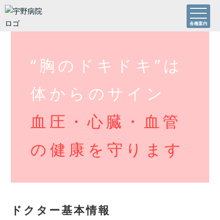
各種案内
“胸のドキドキ”は
体からのサイン
血圧・心臓・血管
の健康を守ります
ドクター基本情報