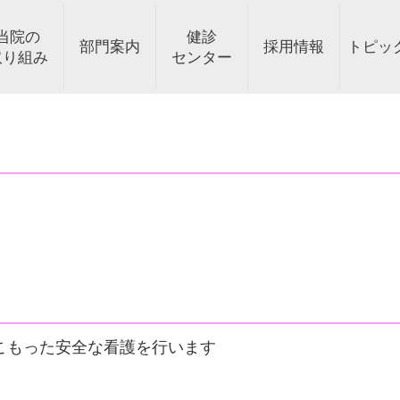
当院の
健診
部門案内
採用情報
トピッ
取り組み
センター
関する指針
合診療科
タビュー
リテーション
ック
すこやか
院の方針
医療相談・入退院支援センター
脳ドック
沿革
消化器科・内視鏡科・肛門科
働く環境・福利厚生
新着情報
PNS
医療相談・入退院支援センター
医療設備
ユマニチュード
肺ドック
まごころ通信
海外からの受け入れ
消化器ドック
当院へのアクセス
教育体制
肝炎コーディネーター
医療トピックス
糖尿病内科・内
心臓ドック
薬剤部
oversea w
病院
地域
婦
栄
科
内
線科
食嚥下
皮膚科
快適な医療環境づくり
神経内科・脳神経外科
外来腫瘍化学療法の指針
乳腺科
泌尿器科
眼科
制
救急時医療情報取得
遠隔電子処方箋活用
地域支援・
こもった安全な看護を行います