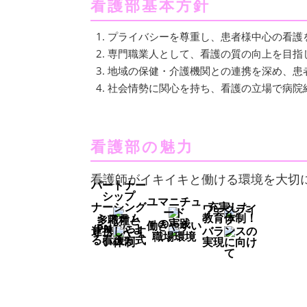
看護部基本方針
プライバシーを尊重し、患者様中心の看護
専門職業人として、看護の質の向上を目指
地域の保健・介護機関との連携を深め、患
社会情勢に関心を持ち、看護の立場で病院
看護部の魅力
看護師がイキイキと働ける環境を大切
パートナー
シップ
ユマニチュ
ナーシング
充実した
ワークライ
ード
システム
教育体制！
多職種と
フ
の実践
働きやすい
(PNS)によ
連携しやす
バランスの
職場環境
る看護方式
い体制
実現に向け
て