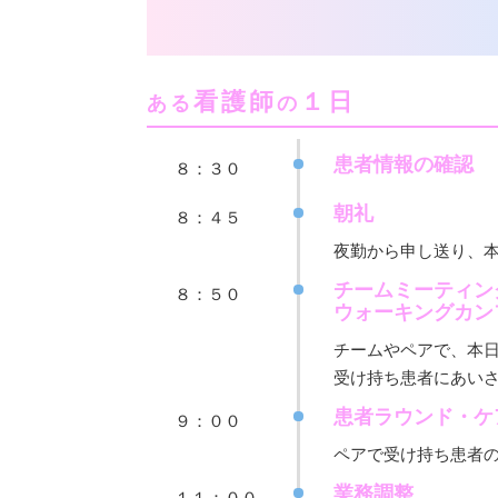
看護師
１日
ある
の
患者情報の確認
８：３０
朝礼
８：４５
夜勤から申し送り、
チームミーティン
８：５０
ウォーキングカン
チームやペアで、本
受け持ち患者にあい
患者ラウンド・ケ
９：００
ペアで受け持ち患者
業務調整
１１：００