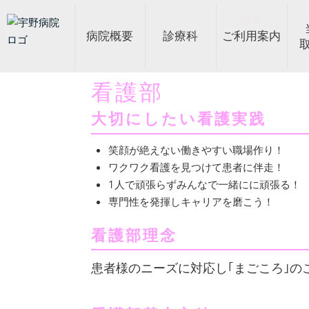
NEW
病院概要
診療科
ご利用案内
看護部
病院概要
診療科
ご利用案内
当院の取り組み
部門案内
健診センター
採用情報
トピックス
院外薬局の方へ
ご挨拶
外来診療表
外来案内
身体的拘束最小化に
看護部
健診センター
採用トップ
メディア掲載
薬局の方へ
病院概要
介護
入院案内
内科・総
職員イン
リハビ
人間ド
広報誌
当
大切にしたい看護実践
リハビリテーション
リハビリ見学のご案
糖尿病療養指導士
臨床検査科
認知症検査
診療放射
摂
バイオ後続品使用体
笑顔が絶えない働きやすい職場作り！
ワクワク看護を見つけて患者に伴走！
1人で頑張らずみんなで一緒にに頑張る！
専門性を発揮しキャリアを磨こう！
看護部理念
患者様のニーズに対応し｢まごころ｣の