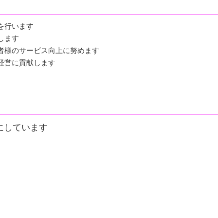
を行います
します
者様のサービス向上に努めます
経営に貢献します
にしています