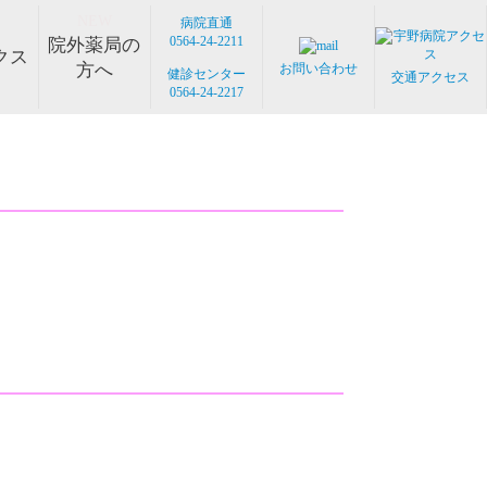
NEW
病院直通
0564-24-2211
院外薬局の
クス
方へ
お問い合わせ
健診センター
交通アクセス
0564-24-2217
分泌科
eb
へよくある質問Ｑ＆Ａ
連携医療機関
人科ドック
養科
身体拘束ゼロ
メディカルサポートセンター
循環器内科
骨ドック
ノーリフティングポリシー
整形外科・リウマチ科
敷地内禁煙のお願い
がん検診・遺伝子検査
抗がん剤プロトコル
訪問診療
専門外来
サイバー攻撃への対策
医薬品供給対応体制