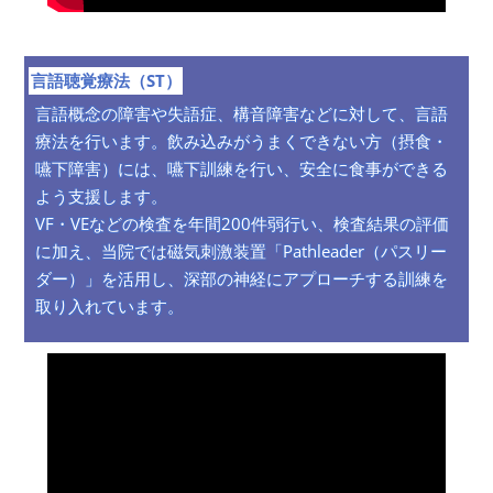
言語聴覚療法（ST）
言語概念の障害や失語症、構音障害などに対して、言語
療法を行います。飲み込みがうまくできない方（摂食・
嚥下障害）には、嚥下訓練を行い、安全に食事ができる
よう支援します。
VF・VEなどの検査を年間200件弱行い、検査結果の評価
に加え、当院では磁気刺激装置「Pathleader（パスリー
ダー）」を活用し、深部の神経にアプローチする訓練を
取り入れています。