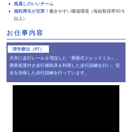
風通しのいいチーム
福利厚生が充実！
働きやすい職場環境（有給取得率90％
以上）
お仕事内容
理学療法（PT）
天井に走行レールを埋設した「懸垂式トレッドミル」、
懸垂装置付き
歩行補助具を利用した歩行訓練を行い、安
全を担保した歩行訓練を
行っています。