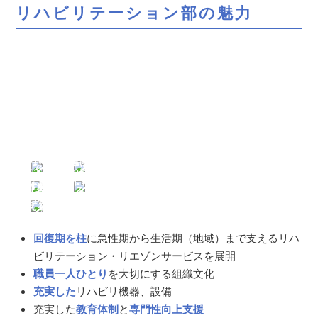
リハビリテーション部の魅力
安心・安
全な歩行
訓練を
1 on 1
後押しす
クリニカ
る懸架装
ルトレー
専門職と
置は
キャリア
ニング
しての
リハビリ
アップを
で磨く共
視野と可
テーショ
ガイドす
創型の人
能性を広
嚥下機能
ンの
る
材育成
げる
の回復を
技術・質
認定療法
研究・学
支える最
をサポー
士
会発表
新の
磁気
ト
刺激装置
回復期を柱
に急性期から生活期（地域）まで支えるリハ
ビリテーション・リエゾンサービスを展開
職員一人ひとり
を大切にする組織文化
充実した
リハビリ機器、設備
充実した
教育体制
と
専門性向上支援